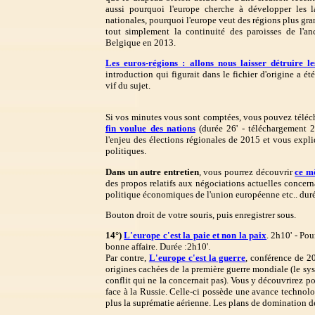
aussi pourquoi l'europe cherche à développer les 
nationales, pourquoi l'europe veut des régions plus gra
tout simplement la continuité des paroisses de l'an
Belgique en 2013.
Les euros-régions : allons nous laisser détruire l
introduction qui figurait dans le fichier d'origine a é
vif du sujet.
Si vos minutes vous sont comptées, vous pouvez téléch
fin voulue des nations
(durée 26' - téléchargement 2
l'enjeu des élections régionales de 2015 et vous expli
politiques.
Dans un autre entretien
, vous pourrez découvrir
ce m
des propos relatifs aux négociations actuelles concerna
politique économiques de l'union européenne etc.. duré
Bouton droit de votre souris, puis enregistrer sous.
14°)
L'europe c'est la paie et non la paix
. 2h10' - Pou
bonne affaire. Durée :2h10'.
Par contre,
L'europe c'est la guerre
, conférence de 2
origines cachées de la première guerre mondiale (le sys
conflit qui ne la concernait pas). Vous y découvrirez 
face à la Russie. Celle-ci possède une avance technol
plus la suprématie aérienne. Les plans de domination d