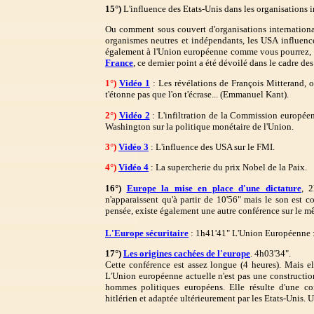
15°)
L'influence des Etats-Unis dans les organisations i
Ou comment sous couvert d'organisations international
organismes neutres et indépendants, les USA influencen
également à l'Union européenne comme vous pourrez, p
France
, ce dernier point a été dévoilé dans le cadre des
1°)
Vidéo 1
: Les révélations de François Mitterand, 
t'étonne pas que l'on t'écrase... (Emmanuel Kant).
2°)
Vidéo 2
: L'infiltration de la Commission européen
Washington sur la politique monétaire de l'Union.
3°)
Vidéo 3
: L'influence des USA sur le FMI.
4°)
Vidéo 4
: La supercherie du prix Nobel de la Paix.
16°)
Europe la mise en place d'une dictature
, 
n'apparaissent qu'à partir de 10'56" mais le son est 
pensée, existe également une autre conférence sur le 
L'Europe sécuritaire
: 1h41'41" L'Union Européenne : U
17°)
Les origines cachées de l'europe
. 4h03'34".
Cette conférence est assez longue (4 heures). Mais el
L'Union européenne actuelle n'est pas une constructio
hommes politiques européens. Elle résulte d'une co
hitlérien et adaptée ultérieurement par les Etats-Unis. 