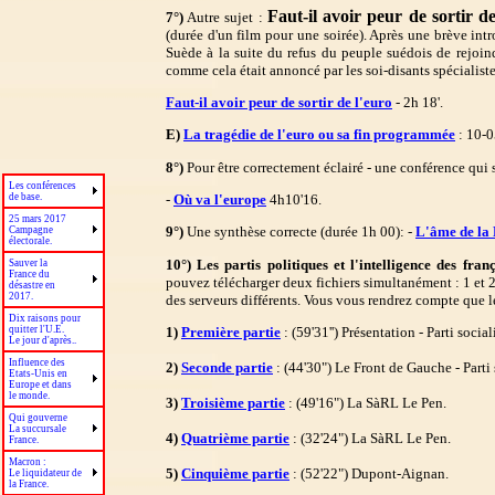
Faut-il avoir peur de sortir de
7°)
Autre sujet :
(durée d'un film pour une soirée). Après une brève intr
Suède à la suite du refus du peuple suédois de rejoind
comme cela était annoncé par les soi-disants spécialiste
Faut-il avoir peur de sortir de l'euro
- 2h 18'.
E)
La tragédie de l'euro ou sa fin programmée
: 10-0
8°)
Pour être correctement éclairé - une conférence qui s
Les conférences
-
Où va l'europe
4h10'16.
de base.
25 mars 2017
9°)
Une synthèse correcte (durée 1h 00): -
L'âme de la
Campagne
électorale.
10°) Les partis politiques et l'intelligence des fran
Sauver la
France du
pouvez télécharger deux fichiers simultanément : 1 et 2 
désastre en
2017.
des serveurs différents. Vous vous rendrez compte que le
Dix raisons pour
1)
Première partie
: (59'31'') Présentation - Parti soci
quitter l'U.E.
Le jour d'après..
Influence des
2)
Seconde partie
: (44'30") Le Front de Gauche - Parti 
Etats-Unis en
Europe et dans
le monde.
3)
Troisième partie
: (49'16") La SàRL Le Pen.
Qui gouverne
La succursale
4)
Quatrième partie
: (32'24") La SàRL Le Pen.
France.
Macron :
5)
Cinquième partie
:
(52'22") Dupont-Aignan.
Le liquidateur de
la France.