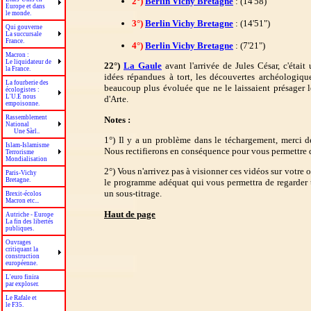
2°)
Berlin Vichy Bretagne
: (14'58)
Europe et dans
le monde.
3°)
Berlin Vichy Bretagne
: (14'51")
Qui gouverne
La succursale
France.
4°)
Berlin Vichy Bretagne
: (7'21")
Macron :
Le liquidateur de
22°)
La Gaule
avant l'arrivée de Jules César, c'étai
la France.
idées répandues à tort, les découvertes archéologiqu
La fourberie des
beaucoup plus évoluée que ne le laissaient présager le
écologistes :
L'U.E nous
d'Arte.
empoisonne.
Rassemblement
Notes :
National
Une Sàrl..
1°) Il y a un problème dans le téchargement, merci
Islam-Islamisme
Nous rectifierons en conséquence pour vous permettre de
Terrorisme
Mondialisation
2°) Vous n'arrivez pas à visionner ces vidéos sur votre o
Paris-Vichy
Bretagne.
le programme adéquat qui vous permettra de regarder 
un sous-titrage.
Brexit-écolos
Macron etc...
Haut de page
Autriche - Europe
La fin des libertés
publiques.
Ouvrages
critiquant la
construction
européenne.
L'euro finira
par exploser.
Le Rafale et
le F35.