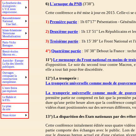
6)
L'arnaque du PNB
(3'38").
La fourberie des
écologistes :
L'U.E nous
Cette conférence a été mise à jour en 2015. Celle-ci s
empoisonne.
Rassemblement
1)
Première partie
: 1h 07'17" Présentation - Généralité
National
Une Sàrl..
Islam-Islamisme
2)
Deuxième partie
: 1h 13' 51" Les Républicains et le
Terrorisme
Mondialisation
3)
Troisième partie
: 1h 15' 39" Le Front National et l'
Paris-Vichy
Bretagne.
4°)
Quatrième partie
: 16' 38" Debout la France : tec
Brexit-écolos
Macron etc...
11°)
Le mensonge du Front national en moins de troi
Autriche - Europe
d'opposition. Le soir du second tour contre Macron, ell
La fin des libertés
publiques.
elle a tout fait pour être discréditée.
Ouvrages
critiquant la
12°) La tromperie :
construction
européenne.
La tromperie universelle comme mode de gouverne
L'euro finira
par exploser.
La tromperie universelle comme mode de gouve
première partie ne comprend en fait que la première pa
Le Rafale et
le F35.
dure qu'une petite heure alors que la conférence comp
Le plan
vidéos étant positionnées sur des serveurs différents, 
du site
Nous écrire
13°) La disparition des Etats nationaux par des réfor
Cette conférence initalement éditée sous quatre vidéos 
partie comporte des échanges avec le public. Lors de
que le drapeau breton actuel est d'une création réce