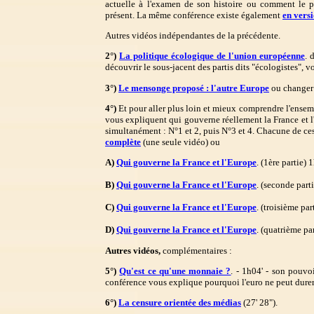
actuelle à l'examen de son histoire ou comment le 
présent. La même conférence existe également
en versi
Autres vidéos indépendantes de la précédente.
2°)
La politique écologique de l'union européenne
. 
découvrir le sous-jacent des partis dits "écologistes", 
3°)
Le mensonge proposé : l'autre Europe
ou changer l
4°)
Et pour aller plus loin et mieux comprendre l'ensem
vous expliquent qui gouverne réellement la France et l
simultanément : N°1 et 2, puis N°3 et 4. Chacune de ce
complète
(une seule vidéo) ou
A)
Qui gouverne la France et l'Europe
. (1ère partie) 1
B)
Qui gouverne la France et l'Europe
. (seconde parti
C)
Qui gouverne la France et l'Europe
. (troisième par
D)
Qui gouverne la France et l'Europe
. (quatrième par
Autres vidéos,
complémentaires :
5°)
Qu'est ce qu'une monnaie ?
. - 1h04' - son pouvo
conférence vous explique pourquoi l'euro ne peut durer
6°)
La censure orientée des médias
(27' 28").