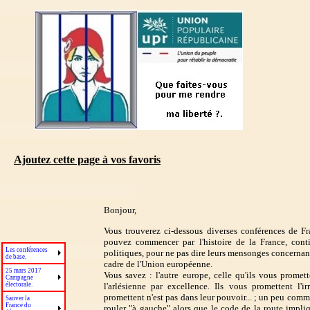
Ajoutez cette page à vos favoris
Bonjour,
Vous trouverez ci-dessous diverses conférences de Fr
pouvez commencer par l'histoire de la France, conti
Les conférences
politiques, pour ne pas dire leurs mensonges concernant
de base.
cadre de l'Union européenne.
25 mars 2017
Vous savez : l'autre europe, celle qu'ils vous promet
Campagne
l'arlésienne par excellence. Ils vous promettent l'i
électorale.
promettent n'est pas dans leur pouvoir... ; un peu comm
Sauver la
France du
rouler "à gauche" alors que le code de la route impliq