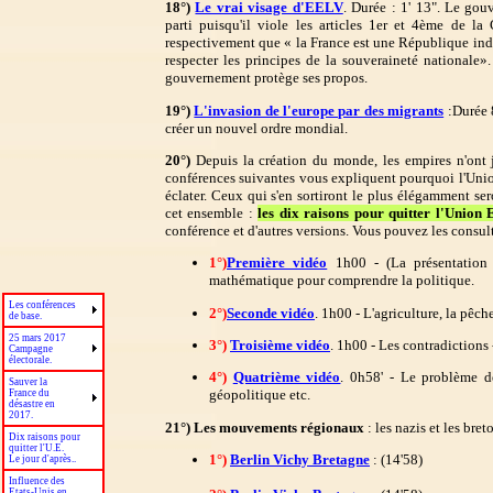
18°)
Le vrai visage d'EELV
. Durée : 1' 13". Le gou
parti puisqu'il viole les articles 1er et 4ème de la 
respectivement que « la France est une République indiv
respecter les principes de la souveraineté nationale»
gouvernement protège ses propos.
19°)
L'invasion de l'europe par des migrants
:Durée 8
créer un nouvel ordre mondial.
20°)
Depuis la création du monde, les empires n'ont j
conférences suivantes vous expliquent pourquoi l'Unio
éclater. Ceux qui s'en sortiront le plus élégamment ser
cet ensemble :
les dix raisons pour quitter l'Union
conférence et d'autres versions. Vous pouvez les consul
1°)
Première vidéo
1h00 - (La présentation d
mathématique pour comprendre la politique.
Les conférences
2°)
Seconde vidéo
. 1h00 - L'agriculture, la pêch
de base.
25 mars 2017
3°)
Troisième vidéo
. 1h00 - Les contradictions -
Campagne
électorale.
4°)
Quatrième vidéo
. 0h58' - Le problème de
Sauver la
géopolitique etc.
France du
désastre en
2017.
21°)
Les mouvements régionaux
: les nazis et les bret
Dix raisons pour
quitter l'U.E.
1°)
Berlin Vichy Bretagne
: (14'58)
Le jour d'après..
Influence des
Etats-Unis en