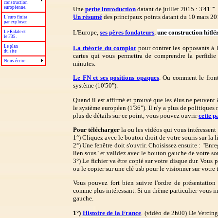
construction
européenne.
Une
petite introduction
datant de juillet 2015 : 3'41"".
Un résumé
des principaux points datant du 10 mars 201
L'euro finira
par exploser.
L'Europe,
ses pères fondateurs
,
une construction hitlé
Le Rafale et
le F35.
Le plan
La théorie du complot
pour contrer les opposants à 
du site
cartes qui vous permettra de comprendre la perfidi
Nous écrire
minutes.
Le FN et ses positions opaques
. Ou comment le front
système (10'50").
Quand il est affirmé et prouvé que les élus ne peuvent 
le système européen (1'36"). Il n'y a plus de politique
plus de détails sur ce point, vous pouvez ouvrir
cette p
Pour télécharger
la ou les vidéos qui vous intéressent 
1°) Cliquez avec le bouton droit de votre souris sur la l
2°) Une fenêtre doit s'ouvrir. Choisissez ensuite : "Enre
lien sous" et validez avec le bouton gauche de votre sou
3°) Le fichier va être copié sur votre disque dur. Vous 
ou le copier sur une clé usb pour le visionner sur votre 
Vous pouvez fort bien suivre l'ordre de présentation
comme plus intéressant. Si un thème particulier vous in
gauche.
1°)
Histoire de la France
. (vidéo de 2h00) De Vercing