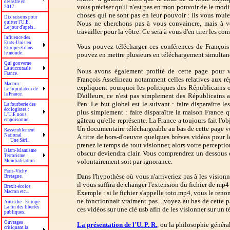
désastre en
vous préciser qu'il n'est pas en mon pouvoir de le modi
2017.
choses qui ne sont pas en leur pouvoir : ils vous roule
Dix raisons pour
Nous ne cherchons pas à vous convaincre, mais à vo
quitter l'U.E.
Le jour d'après..
travailler pour la vôtre. Ce sera à vous d'en tirer les co
Influence des
Etats-Unis en
Vous pouvez télécharger ces conférences de François A
Europe et dans
le monde.
pouvez en mettre plusieurs en téléchargement simulta
Qui gouverne
La succursale
Nous avons également profité de cette page pour v
France.
François Asselineau notamment celles relatives aux r
Macron :
expliquent pourquoi les politiques des Républicains
Le liquidateur de
la France.
D'ailleurs, ce n'est pas simplement des Républicains
Pen. Le but global est le suivant : faire disparaître 
La fourberie des
écologistes :
plus simplement : faire disparaître la maison France 
L'U.E nous
gâteau qu'elle représente. La France a toujours fait l'o
empoisonne.
Un documentaire téléchargeable au bas de cette page v
Rassemblement
National
A titre de hors-d'oeuvre quelques brèves vidéos pour le
Une Sàrl..
prenez le temps de tout visionner, alors votre percepti
Islam-Islamisme
obscur deviendra clair. Vous comprendrez un dessous d
Terrorisme
volontairement soit par ignorance.
Mondialisation
Paris-Vichy
Dans l'hypothèse où vous n'arriveriez pas à les visionne
Bretagne.
il vous suffira de changer l'extension du fichier de mp4
Brexit-écolos
Macron etc...
Exemple : si le fichier s'appelle toto.mp4, vous le reno
ne fonctionnait vraiment pas... voyez au bas de cette 
Autriche - Europe
La fin des libertés
ces vidéos sur une clé usb afin de les visionner sur un t
publiques.
Ouvrages
La présentation de l'U. P. R.
, ou la philosophie génér
critiquant la